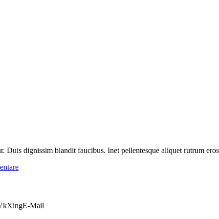
r. Duis dignissim blandit faucibus. Inet pellentesque aliquet rutrum er
ntare
Vk
Xing
E-Mail