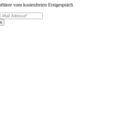
ofitiere vom kostenfreien Erstgespräch
n