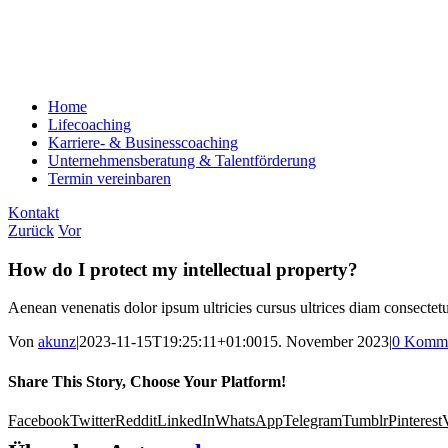
Home
Lifecoaching
Karriere- & Businesscoaching
Unternehmensberatung & Talentförderung
Termin vereinbaren
Kontakt
Zurück
Vor
How do I protect my intellectual property?
Aenean venenatis dolor ipsum ultricies cursus ultrices diam consectetu
Von
akunz
|
2023-11-15T19:25:11+01:00
15. November 2023
|
0 Komme
Share This Story, Choose Your Platform!
Facebook
Twitter
Reddit
LinkedIn
WhatsApp
Telegram
Tumblr
Pinterest